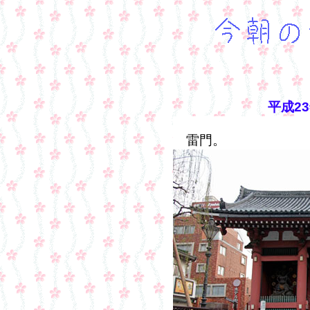
平成2
雷門。