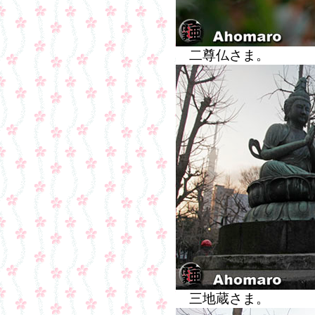
二尊仏さま。
三地蔵さま。