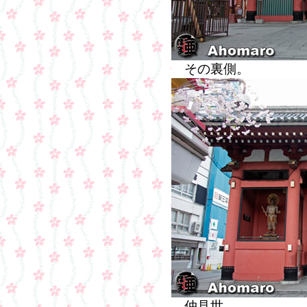
その裏側。
仲見世。