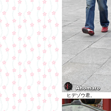
ヒデゾウ君。