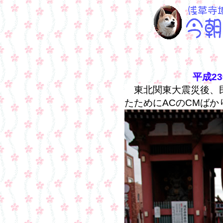
平成2
東北関東大震災後、民
たためにACのCMば