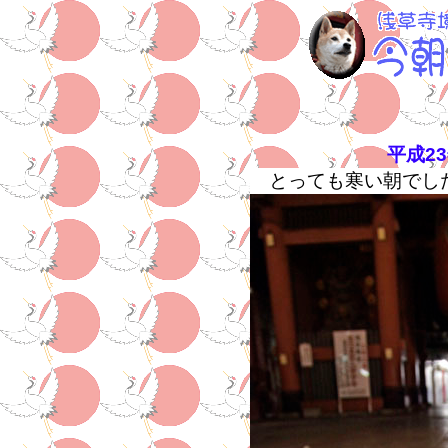
平成2
とっても寒い朝でし