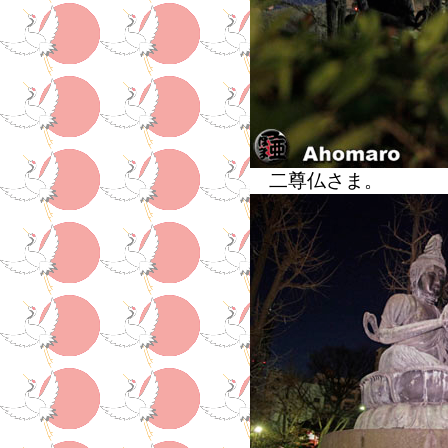
二尊仏さま。