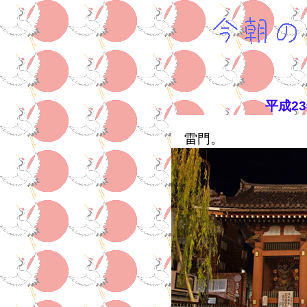
平成2
雷門。