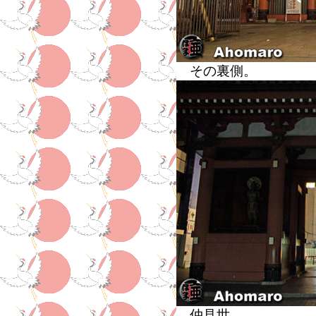
その裏側。
仲見世。