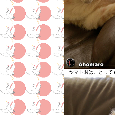
ヤマト君は、とっても