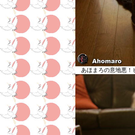
あほまろの意地悪！