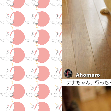
ナナちゃん、行っち