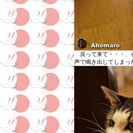
戻って来て・・・、ヒ
声で鳴き出してしまっ