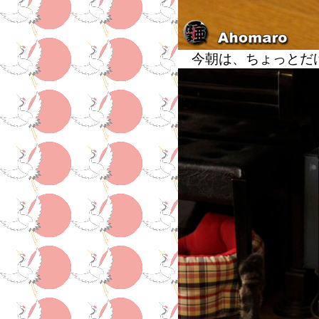
今朝は、ちょっとだ