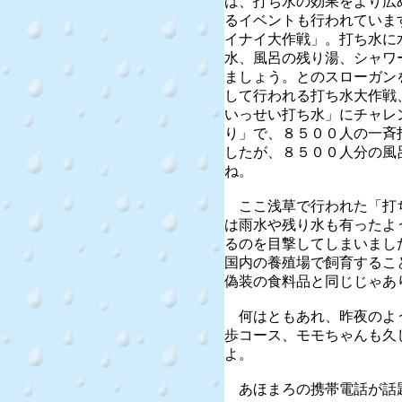
は、打ち水の効果をより広
るイベントも行われていま
イナイ大作戦」。打ち水に
水、風呂の残り湯、シャワ
ましょう。とのスローガン
して行われる打ち水大作戦
いっせい打ち水」にチャレ
り」で、８５００人の一斉
したが、８５００人分の風
ね。
ここ浅草で行われた「打
は雨水や残り水も有ったよ
るのを目撃してしまいまし
国内の養殖場で飼育するこ
偽装の食料品と同じじゃあ
何はともあれ、昨夜のよ
歩コース、モモちゃんも久
よ。
あほまろの携帯電話が話題の