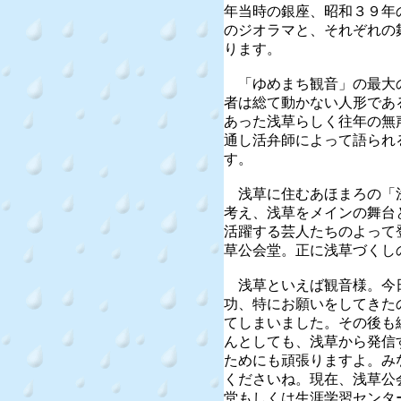
年当時の銀座、昭和３９年
のジオラマと、それぞれの
ります。
「ゆめまち観音」の最大
者は総て動かない人形であ
あった浅草らしく往年の無
通し活弁師によって語られ
す。
浅草に住むあほまろの「
考え、浅草をメインの舞台
活躍する芸人たちのよって
草公会堂。正に浅草づくし
浅草といえば観音様。今
功、特にお願いをしてきた
てしまいました。その後も
んとしても、浅草から発信
ためにも頑張りますよ。み
くださいね。現在、浅草公
堂もしくは生涯学習センタ