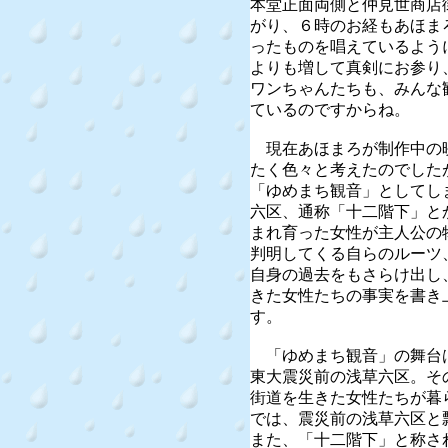
本堂正面両側と仲見世商店
がり、６時のお経もあほま
ったものを唱えているよう
よりも増して真剣にお参り
ワンちゃんたちも、みんな
ているのですからね。
現在あほまろが制作中の
たく色々と考えたのでした
「ゆめまち観音」としてし
六区、通称「十二階下」と
まれ育った女性が主人公の
判明してくる自らのルーツ
自身の過去をもさらけ出し
きた女性たちの事実を書き
す。
「ゆめまち観音」の舞台
東大震災前の浅草六区。そ
街道を生きた女性たちが暮
では、震災前の浅草六区と
また、「十二階下」と称さ