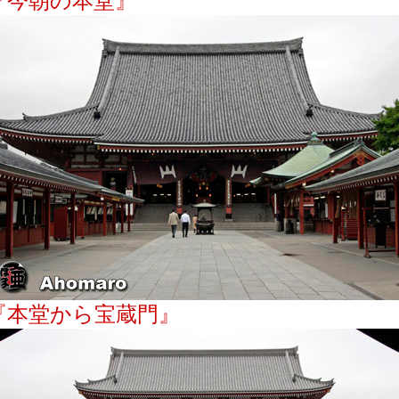
『今朝の本堂』
『本堂から宝蔵門』