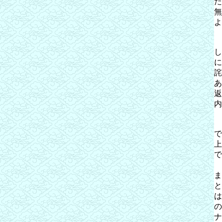
た
無
よ
し
に
詫
あ
返
内
で
上
で
ま
と
は
の
ナ