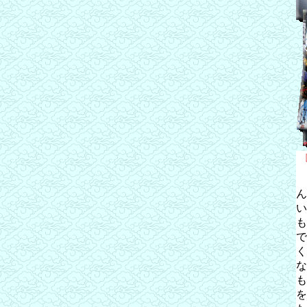
ん
い
も
で
く
な
も
を