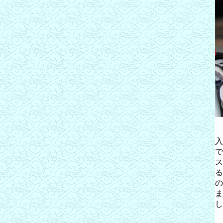
入
で
ス
る
の
ま
し