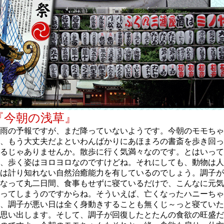
『今朝の浅草』
雨の予報ですが、まだ降っていないようです。今朝のモモちゃ
、もう大丈夫だよといわんばかりにあほまろの書斎を歩き回っ
るじゃありませんか。散歩に行く気満々なのです。とはいって
、歩く姿はヨロヨロなのですけどね。それにしても、動物は人
は計り知れない自然治癒能力を有しているのでしょう。調子が
なって丸二日間、食事もせずに寝ているだけで、こんなに元気
ってしまうのですからね。そういえば、亡くなったハニーちゃ
、調子が悪い日は全く身動きすることも無くじ～っと寝ていた
思い出します。そして、調子が回復したとたんの食欲の旺盛だ