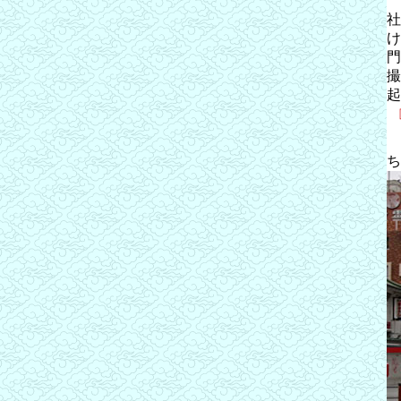
社
け
門
撮
起
ち