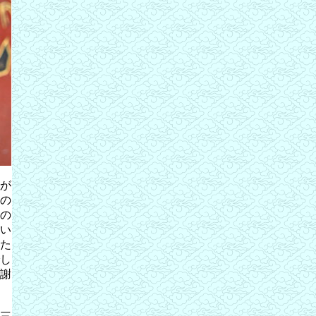
が
の
の
い
た
し
謝