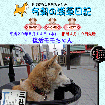
平成２０年５月１４日（水）
旧暦４月１０日先勝
- 復活モモちゃん -