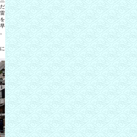
三
だ
雷
を
早
。
に