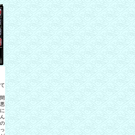
て
間
悪
に
ん
の
っ