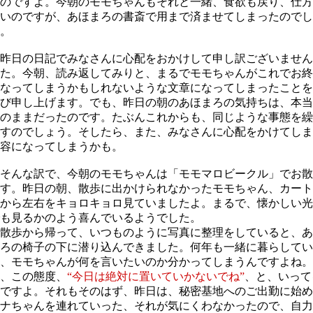
のですよ。今朝のモモちゃんもそれと一緒、食欲も戻り、仕方
いのですが、あほまろの書斎で用まで済ませてしまったのでし
。
昨日の日記でみなさんに心配をおかけして申し訳ございません
た。今朝、読み返してみりと、まるでモモちゃんがこれでお終
なってしまうかもしれないような文章になってしまったことを
び申し上げます。でも、昨日の朝のあほまろの気持ちは、本当
のままだったのです。たぶんこれからも、同じような事態を繰
すのでしょう。そしたら、また、みなさんに心配をかけてしま
容になってしまうかも。
そんな訳で、今朝のモモちゃんは「モモマロビークル」でお散
す。昨日の朝、散歩に出かけられなかったモモちゃん、カート
から左右をキョロキョロ見ていましたよ。まるで、懐かしい光
も見るかのよう喜んでいるようでした。
散歩から帰って、いつものように写真に整理をしていると、あ
ろの椅子の下に潜り込んできました。何年も一緒に暮らしてい
、モモちゃんが何を言いたいのか分かってしまうんですよね。
、この態度、
“今日は絶対に置いていかないでね”
、と、いって
ですよ。それもそのはず、昨日は、秘密基地へのご出勤に始め
ナちゃんを連れていった、それが気にくわなかったので、自力