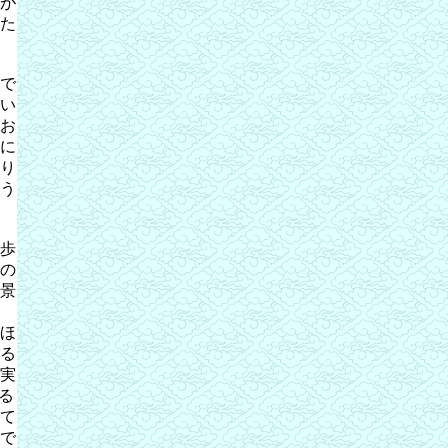
が
た
で
い
お
に
り
う
歩
の
景
ほ
る
実
る
て
で