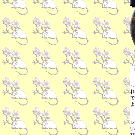
っ
れ
で
よ
ン
い
打