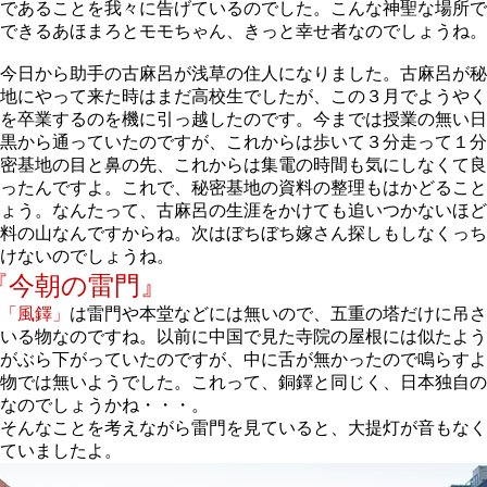
であることを我々に告げているのでした。こんな神聖な場所で
できるあほまろとモモちゃん、きっと幸せ者なのでしょうね。
今日から助手の古麻呂が浅草の住人になりました。古麻呂が秘
地にやって来た時はまだ高校生でしたが、この３月でようやく
を卒業するのを機に引っ越したのです。今までは授業の無い日
黒から通っていたのですが、これからは歩いて３分走って１分
密基地の目と鼻の先、これからは集電の時間も気にしなくて良
ったんですよ。これで、秘密基地の資料の整理もはかどること
ょう。なんたって、古麻呂の生涯をかけても追いつかないほど
料の山なんですからね。次はぼちぼち嫁さん探しもしなくっち
けないのでしょうね。
『今朝の雷門』
「風鐸」
は雷門や本堂などには無いので、五重の塔だけに吊さ
いる物なのですね。以前に中国で見た寺院の屋根には似たよう
がぶら下がっていたのですが、中に舌が無かったので鳴らすよ
物では無いようでした。これって、銅鐸と同じく、日本独自の
なのでしょうかね・・・。
そんなことを考えながら雷門を見ていると、大提灯が音もなく
ていましたよ。