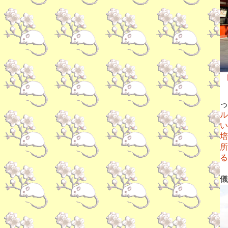
っ
ル
い
培
所
る
儀