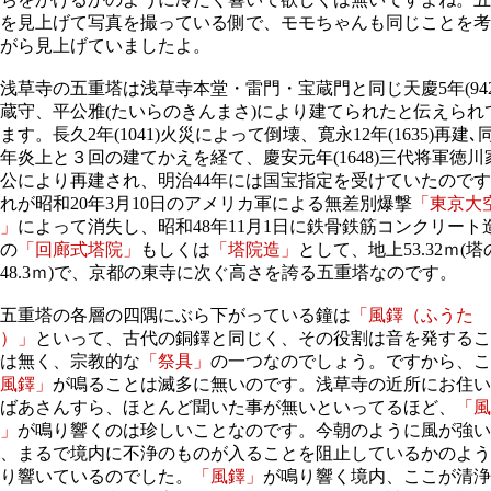
を見上げて写真を撮っている側で、モモちゃんも同じことを考
がら見上げていましたよ。
草寺の五重塔は浅草寺本堂・雷門・宝蔵門と同じ天慶5年(942
蔵守、平公雅(たいらのきんまさ)により建てられたと伝えられ
ます。長久2年(1041)火災によって倒壊、寛永12年(1635)再建､
9年炎上と３回の建てかえを経て、慶安元年(1648)三代将軍徳川
公により再建され、明治44年には国宝指定を受けていたので
れが昭和20年3月10日のアメリカ軍による無差別爆撃
「東京大
」
によって消失し、昭和48年11月1日に鉄骨鉄筋コンクリート
の
「回廊式塔院」
もしくは
「塔院造」
として、地上53.32ｍ(塔
48.3ｍ)で、京都の東寺に次ぐ高さを誇る五重塔なのです。
五重塔の各層の四隅にぶら下がっている鐘は
「風鐸（ふうた
）」
といって、古代の銅鐸と同じく、その役割は音を発するこ
は無く、宗教的な
「祭具」
の一つなのでしょう。ですから、こ
風鐸」
が鳴ることは滅多に無いのです。浅草寺の近所にお住い
ばあさんすら、ほとんど聞いた事が無いといってるほど、
「風
」
が鳴り響くのは珍しいことなのです。今朝のように風が強い
、まるで境内に不浄のものが入ることを阻止しているかのよう
り響いているのでした。
「風鐸」
が鳴り響く境内、ここが清浄