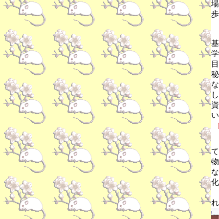
場
歩
基
学
目
秘
な
し
資
い
て
物
な
化
れ