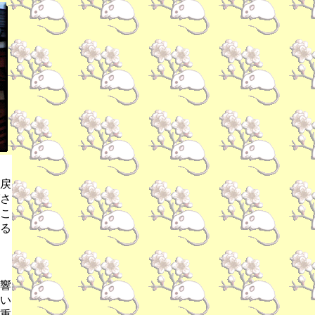
戻
さ
こ
る
響
い
重