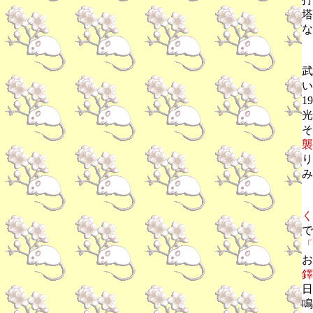
塔
な
浅
武
い
1
光
そ
襲
り
み
く
で
「
お
鐸
日
鳴