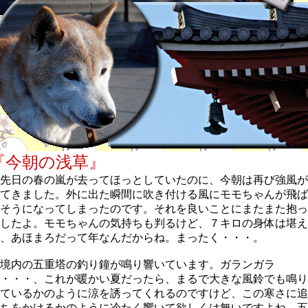
『今朝の浅草』
先日の春の嵐が去ってほっとしていたのに、今朝は再び強風が
てきました。外に出た瞬間に吹き付ける風にモモちゃんが飛ば
そうになってしまったのです。それを良いことにまたまた抱っ
したよ。モモちゃんの気持ちも判るけど、７キロの身体は堪え
、あほまろだって年なんだからね。まったく・・・。
境内の五重塔の釣り鐘が鳴り響いています。ガランガラ
・・・、これが暖かい夏だったら、まるで大きな風鈴でも鳴り
ているかのように涼を誘ってくれるのですけど、この寒さに追
ちをかけるかのように冷たく響いて欲しくは無いですよね。五