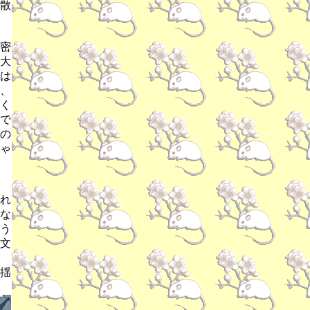
散
密
大
は
、
く
で
の
ゃ
れ
な
う
文
揺