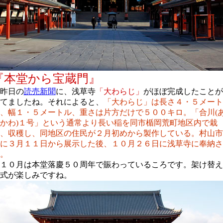
『本堂から宝蔵門』
昨日の
読売新聞
に、浅草寺
「大わらじ」
がほぼ完成したことが
てましたね。それによると、
「大わらじ」は長さ４・５メート
、幅１・５メートル、重さは片方だけで５００キロ。「合川(
かわ)１号」という通常より長い稲を同市楯岡荒町地区内で栽
、収穫し、同地区の住民が２月初めから製作している。村山市
に３月１１日から展示した後、１０月２６日に浅草寺に奉納さ
。
１０月は本堂落慶５０周年で賑わっているころです。架け替え
式が楽しみですね。