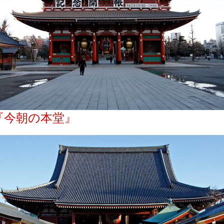
『今朝の本堂』