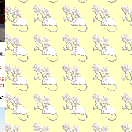
載
あ
役
れ
の