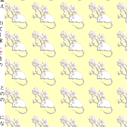
え
)
て
同
家
す。
空
造
の
と
の
の
に
な