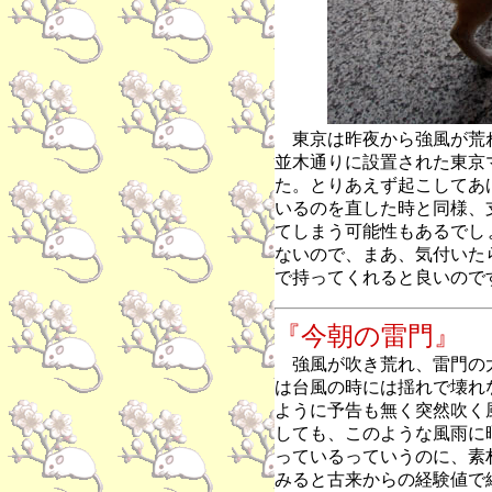
東京は昨夜から強風が荒
並木通りに設置された東京
た。とりあえず起こしてあ
いるのを直した時と同様、
てしまう可能性もあるでし
ないので、まあ、気付いた
で持ってくれると良いので
『今朝の雷門』
強風が吹き荒れ、雷門の
は台風の時には揺れで壊れ
ように予告も無く突然吹く
しても、このような風雨に
っているっていうのに、素
みると古来からの経験値で