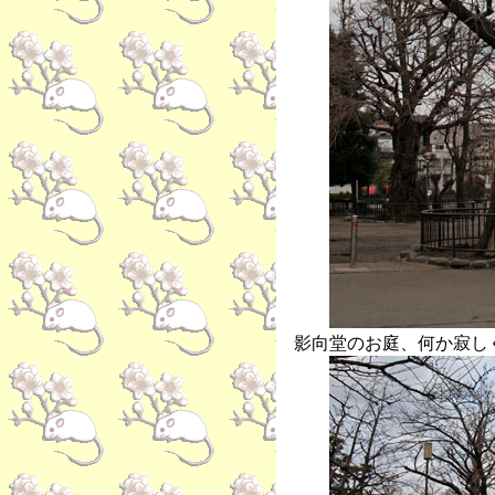
影向堂のお庭、何か寂し