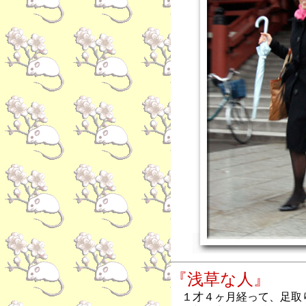
『浅草な人』
１才４ヶ月経って、足取