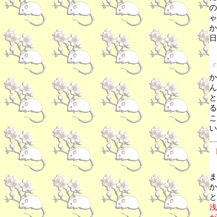
の
ゃ
か
日
「
か
ん
と
る
こ
い
ま
か
と
浅