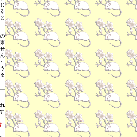
じ
る
と
の
東
せ
ん
い
う
る
れ
す
は