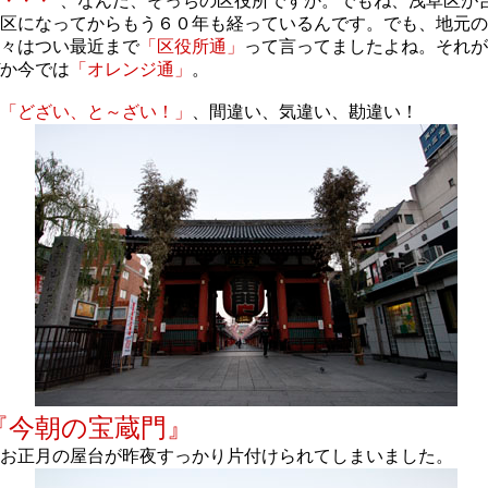
・・・”
、なんだ、そっちの区役所ですか。でもね、浅草区が
区になってからもう６０年も経っているんです。でも、地元の
々はつい最近まで
「区役所通」
って言ってましたよね。それが
か今では
「オレンジ通」
。
「どざい、と～ざい！」
、間違い、気違い、勘違い！
『今朝の宝蔵門』
お正月の屋台が昨夜すっかり片付けられてしまいました。