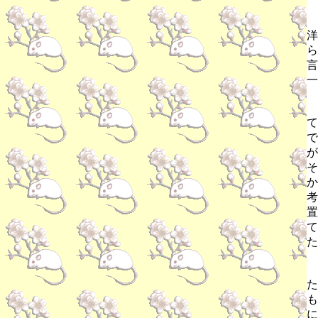
洋
ら
言
一
て
で
が
そ
か
考
置
て
た
た
も
に