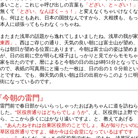
多いこと。これじゃ呼び出しの言葉も
「どざい、と～ざい！」
無くて
「とざい、なんぼく～ぅ！」
と変えなくちゃいけなくな
も。何はともあれ、日本の国技なんですから、大相撲も、もっ
本人に頑張ってもらわなくっちゃね。
またまた浅草の話題から逸れてしまいましたね。浅草の我が家
東西」
、西はご存じの通り、天気の良い朝には富士山が望め、
らは朝日が望める位置にあります。今朝は富士山の姿は望めま
が、日の出前に空が明らむ様子はしっかりと見てからモモちゃ
家を出たのです。暦によると今朝の日の出は6時51分となって
ので、表紙の写真用にと撮った一枚は、日の出の１０分前とい
とですね。でも、御天気の良い朝は日の出前からこのように明
街になっているのです。
『今朝の雷門』
雷門前で春日部からいらっしゃったおばあちゃんに道を訪ねら
した。
“区役所通りはどちらでしょうか”
、え、区役所は上野で
ら、ここから歩くにはかなり遠いですよ。と、教えてあげる
、
“あんたねそれは台東区役所のことでしょ、私が知りたいの
草区役所通りですよ、確か今は公会堂になっているはずです