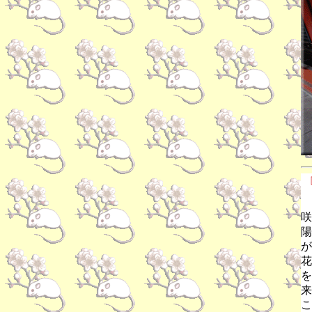
咲
陽
が
花
を
来
こ