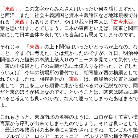
「東西」
、この文字からみんさんはいったい何を感じますか。
と西洋、また、社会主義諸国と資本主義諸国など地球規模で分
れる
「東西」
もありますが、やはり我々日本人は
「古今東西」
葉を思い出すことでしょう。日本の東西といえば、関東と関西
緒にして日本全体を表している言葉にも思えてしまうのです。
それじゃ、
「東西」
の上下関係はいったいどっちが上なの。な
こと、今までに考えたことは無かったのですが、昨日、明治神
開催された恒例の奉納土俵入りのニュースを見ていて気付いた
、東の正横綱としての白鵬が先に土俵入りを行ったことでした
ういえば、今年の初場所の番付でも、朝青龍が西の横綱として
れていましたね。相撲番付の
「東西」
は、前場所の位置と成績
慮して、力士を上から順番に東から並べるのが定説なので、同
だと東のほうが格上なのです。ということは、関東は関西に勝
いると考えても良いのかな。なんて思ってしまったあほまろで
よ。
これもきっと、東西南北の名称のように、ゴロが良くて言い慣
言葉から序列が出来てしまったのでしょう。それは良いとして
、最近の相撲番付の出身地にも驚かされますね。モンゴルを筆
、ブルガリア、ロシア、エストニア、グルジア等の横文字の国