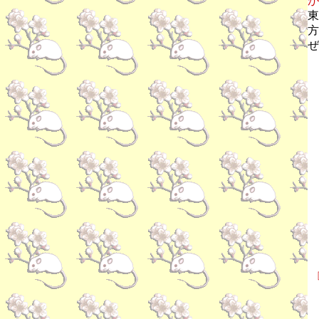
が
東
方
ぜ