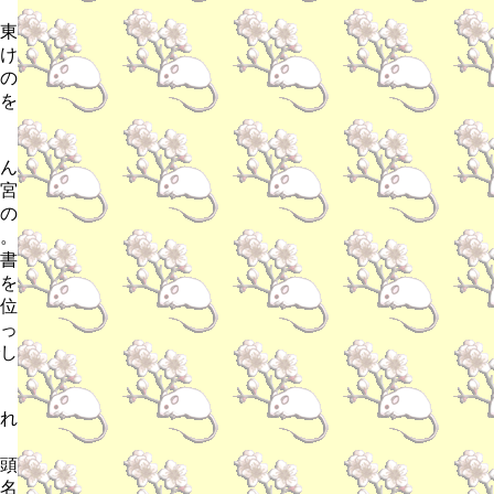
東
け
の
を
ん
宮
の
。
書
を
位
っ
し
れ
頭
名