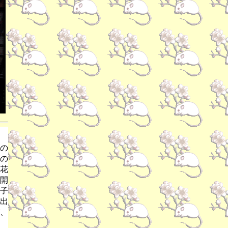
の
の
花
開
子
出
、